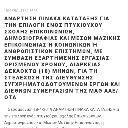
Προκηρύξεις ΜΑΘ
ΑΝΑΡΤΗΣΗ ΠΙΝΑΚΑ ΚΑΤΑΤΑΞΗΣ ΓΙΑ
ΤΗΝ ΕΠΙΛΟΓΉ ΕΝΌΣ ΠΤΥΧΙΟΎΧΟΥ
ΣΧΟΛΉΣ ΕΠΙΚΟΙΝΩΝΙΏΝ,
ΔΗΜΟΣΙΟΓΡΑΦΊΑΣ ΚΑΙ ΜΈΣΩΝ ΜΑΖΙΚΉΣ
ΕΠΙΚΟΙΝΩΝΊΑΣ Ή ΚΟΙΝΩΝΙΚΏΝ Ή ΑΝ
ΘΡΩΠΙΣΤΙΚΏΝ ΕΠΙΣΤΗΜΏΝ, ΜΕ ΣΎ
ΜΒΑΣΗ ΕΞΑΡΤΗΜΈΝΗΣ ΕΡΓΑΣΊΑΣ ΟΡ
ΙΣΜΈΝΟΥ ΧΡΌΝΟΥ, ΔΙΆΡΚΕΙΑΣ ΔΕ
ΚΑΟΧΤΏ (18) ΜΗΝΏΝ, ΓΙΑ ΤΗ ΣΤ
ΕΛΈΧΩΣΗ ΤΗΣ ΔΙΕΎΘΥΝΣΗΣ ΣΥ
ΓΧΡΗΜΑΤΟΔΟΤΟΎΜΕΝΩΝ ΈΡΓΩΝ ΚΑΙ ΔΙ
ΕΘΝΏΝ ΣΥΝΕΡΓΑΣΙΏΝ ΤΗΣ ΜΑΘ ΑΑΕ/ΟΤ
Α
Θεσσαλονίκη 18-4-2019 ΑΝΑΡΤΗΣΗ ΠΙΝΑΚΑ ΚΑΤΑΤΑΞΗΣ για
την επιλογή ενός πτυχιούχου σχολής Επικοινωνιών,
Δημοσιογραφίας και Μέσων Μαζικής Επικοινωνίας ή