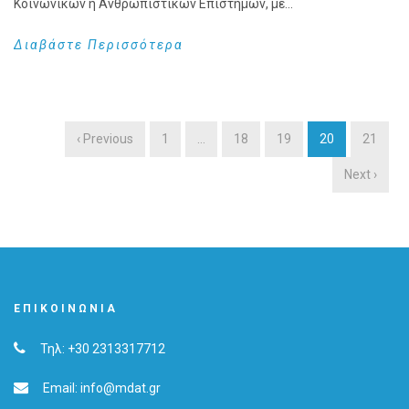
Κοινωνικών ή Ανθρωπιστικών Επιστημών, με...
Διαβάστε Περισσότερα
‹ Previous
1
…
18
19
20
21
Next ›
ΕΠΙΚΟΙΝΩΝΊΑ
Τηλ: +30 2313317712
Email: info@mdat.gr