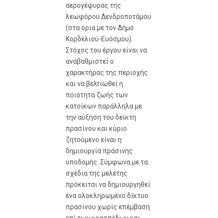
αερογέφυρας της
λεωφόρου Δενδροποτάμου
(στα όρια με τον Δήμο
Κορδελιού-Ευόσμου).
Στόχος του έργου είναι να
αναβαθμιστεί ο
χαρακτήρας της περιοχής
και να βελτιωθεί η
ποιότητα ζωής των
κατοίκων παράλληλα με
την αύξηση του δείκτη
πρασίνου και κύριο
ζητούμενο είναι η
δημιουργία πράσινης
υποδομής. Σύμφωνα με τα
σχέδια της μελέτης
πρόκειται να δημιουργηθεί
ένα ολοκληρωμένο δίκτυο
πρασίνου χωρίς επέμβαση