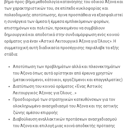
βήμα-προς-βήμα μεθοδολογία κατανόησης του οδικού Άξονα και
των χαρακτηριστικών του, σε επίπεδο κυκλοφορίας και
πολεοδομικής αποτύπωσης, έγινε προσπάθεια να εξασφαλιστεί
η συνέργεια των άμεσα ή έμμεσα εμπλεκόμενων φορέων,
επιστημόνων και πολιτών, προκειμένου να συμβάλουν
δημιουργικά και αποδοτικά στην συνδιαμόρφωση ενός κοινού
οράματος για έναν «Αστικό Λειτουργικό Άξονα για Όλους». Η
συμμετοχική αυτή διαδικασία προσέγγισης περιέλαβε τα εξής
στάδια:
Αποτύπωση των προβλημάτων αλλά και πλεονεκτημάτων
του Άξονα όπως αυτά ορίστηκαν από έρευνα χρηστών
(μετακινούμενοι, κάτοικοι, εργαζόμενοι και επαγγελματίες)
Διατύπωση του κοινού οράματος «Ένας Αστικός
Λειτουργικός Άξονας για Όλους…»
Προσδιορισμό των στρατηγικών κατευθύνσεων για τον
ολοκληρωμένο ανασχεδιασμό του Άξονα και της αστικής
ζώνης αμέσου επιρροής
Διαβούλευση εναλλακτικών προτάσεων ανασχεδιασμού
του Άξονα και επιλογή μιας κοινά αποδεκτής πρότασης