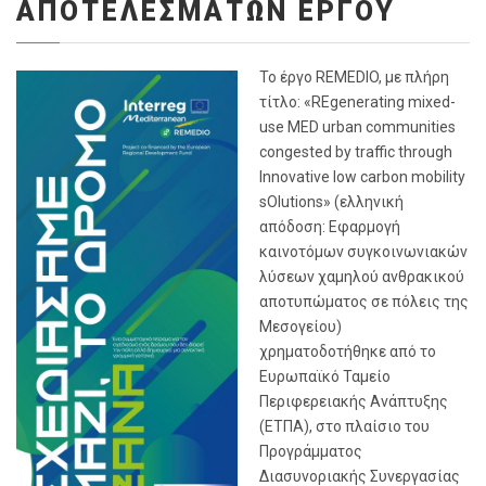
ΑΠΟΤΕΛΕΣΜΆΤΩΝ ΈΡΓΟΥ
Το έργο REMEDIO, με πλήρη
τίτλο: «REgenerating mixed-
use MED urban communities
congested by traffic through
Innovative low carbon mobility
sOlutions» (ελληνική
απόδοση: Εφαρμογή
καινοτόμων συγκοινωνιακών
λύσεων χαμηλού ανθρακικού
αποτυπώματος σε πόλεις της
Μεσογείου)
χρηματοδοτήθηκε από το
Ευρωπαϊκό Ταμείο
Περιφερειακής Ανάπτυξης
(ΕΤΠΑ), στο πλαίσιο του
Προγράμματος
Διασυνοριακής Συνεργασίας