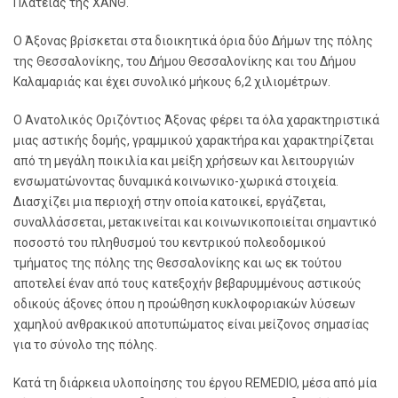
Πλατείας της ΧΑΝΘ.
Ο Άξονας βρίσκεται στα διοικητικά όρια δύο Δήμων της πόλης
της Θεσσαλονίκης, του Δήμου Θεσσαλονίκης και του Δήμου
Καλαμαριάς και έχει συνολικό μήκους 6,2 χιλιομέτρων.
Ο Ανατολικός Οριζόντιος Άξονας φέρει τα όλα χαρακτηριστικά
μιας αστικής δομής, γραμμικού χαρακτήρα και χαρακτηρίζεται
από τη μεγάλη ποικιλία και μείξη χρήσεων και λειτουργιών
ενσωματώνοντας δυναμικά κοινωνικο-χωρικά στοιχεία.
Διασχίζει μια περιοχή στην οποία κατοικεί, εργάζεται,
συναλλάσσεται, μετακινείται και κοινωνικοποιείται σημαντικό
ποσοστό του πληθυσμού του κεντρικού πολεοδομικού
τμήματος της πόλης της Θεσσαλονίκης και ως εκ τούτου
αποτελεί έναν από τους κατεξοχήν βεβαρυμμένους αστικούς
οδικούς άξονες όπου η προώθηση κυκλοφοριακών λύσεων
χαμηλού ανθρακικού αποτυπώματος είναι μείζονος σημασίας
για το σύνολο της πόλης.
Κατά τη διάρκεια υλοποίησης του έργου REMEDIO, μέσα από μία