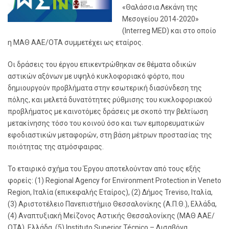
«Θαλάσσια Λεκάνη της
Μεσογείου 2014-2020»
(Interreg MED) και στο οποίο
η ΜΑΘ ΑΑΕ/ΟΤΑ συμμετέχει ως εταίρος.
Οι δράσεις του έργου επικεντρώθηκαν σε θέματα οδικών
αστικών αξόνων με υψηλό κυκλοφοριακό φόρτο, που
δημιουργούν προβλήματα στην εσωτερική διασύνδεση της
πόλης, και μελετά δυνατότητες ρύθμισης του κυκλοφοριακού
προβλήματος με καινοτόμες δράσεις με σκοπό την βελτίωση
μετακίνησης τόσο του κοινού όσο και των εμπορευματικών
εφοδιαστικών μεταφορών, στη βάση μέτρων προστασίας της
ποιότητας της ατμόσφαιρας.
Το εταιρικό σχήμα του Έργου αποτελούνταν από τους εξής
φορείς: (1) Regional Agency for Environment Protection in Veneto
Region, Ιταλία (επικεφαλής Εταίρος), (2) Δήμος Treviso, Ιταλία,
(3) Αριστοτέλειο Πανεπιστήμιο Θεσσαλονίκης (Α.Π.Θ.), Ελλάδα,
(4) Αναπτυξιακή Μείζονος Αστικής Θεσσαλονίκης (ΜΑΘ ΑΑΕ/
ΟΤΑ), Ελλάδα, (5) Instituto Superior Técnico – Λισαβόνα,