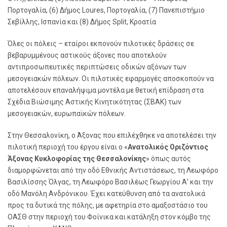
Πορτογαλία, (6) Δήμος Loures, Πορτογαλία, (7) Πανεπιστήμιο
Σεβίλλης, Ισπανία και (8) Δήμος Split, Κροατία
Όλες οι πόλεις – εταίροι εκπονούν πιλοτικές δράσεις σε
βεβαρυμμένους αστικούς άξονες που αποτελούν
αντιπροσωπευτικές περιπτώσεις οδικών αξόνων των
μεσογειακών πόλεων. Οι πιλοτικές εφαρμογές αποσκοπούν να
αποτελέσουν επαναλήψιμα μοντέλα με θετική επίδραση στα
Σχέδια Βιώσιμης Αστικής Κινητικότητας (ΣΒΑΚ) των
μεσογειακών, ευρωπαϊκών πόλεων.
Στην Θεσσαλονίκη, ο Άξονας που επιλέχθηκε να αποτελέσει την
πιλοτική περιοχή του έργου είναι ο «
Ανατολικός Οριζόντιος
Άξονας Κυκλοφορίας της Θεσσαλονίκης
» όπως αυτός
διαμορφώνεται από την οδό Εθνικής Αντιστάσεως, τη Λεωφόρο
Βασιλίσσης Όλγας, τη Λεωφόρο Βασιλέως Γεωργίου Α’ και την
οδό Μανόλη Ανδρόνικου. Έχει κατεύθυνση από τα ανατολικά
προς τα δυτικά της πόλης, με αφετηρία στο αμαξοστάσιο του
ΟΑΣΘ στην περιοχή του Φοίνικα και κατάληξη στον κόμβο της