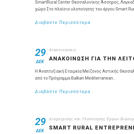
SmartRural Center Θεσσαλονίκης Άσσηρος, Λαγκαδ
χώρο Στο πλαίσιο υλοποίησης του έργου Smart Rura
Διαβάστε Περισσότερα
29
Ανακοινώσεις
ΑΝΑΚΟΊΝΩΣΗ ΓΙΑ ΤΗΝ ΛΕΙ
ΔΕΚ
Η Αναπτυξιακή Εταιρεία Μείζονος Αστικής Θεσσαλο
από το Πρόγραμμα Balkan Mediterranean...
Διαβάστε Περισσότερα
29
Διαχείρισης και Υλοποίησης Έργων Βιώσι
SMART RURAL ENTREPREN
ΔΕΚ