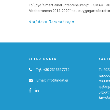
To Έργο “Smart Rural Entepreneurship” – SMART R
Mediterranean 2014‐2020” που συγχρηματοδοτείται
Διαβάστε Περισσότερα
ΕΠΙΚΟΙΝΩΝΊΑ
ΣΧΕΤ
Τηλ: +30 2313317712
Το 202
παρουσ
Email: info@mdat.gr
συμμετ
εμβλημ
υποστη
Αυτοδι