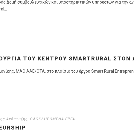
άς Δομή συμβουλευτικών και υποστηρικτικών υπηρεσιών για την αν
l...
ΤΟΥΡΓΊΑ ΤΟΥ ΚΈΝΤΡΟΥ SMARTRURAL ΣΤΟΝ
νίκης, ΜΑΘ ΑΑΕ/ΟΤΑ, στο πλαίσιο του έργου Smart Rural Entreprene
μης Ανάπτυξης
,
ΟΛΟΚΛΗΡΩΜΕΝΑ ΕΡΓΑ
EURSHIP