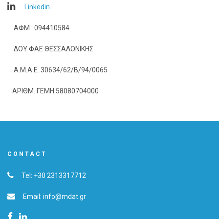
Linkedin
ΑΦΜ : 094410584
ΔΟΥ ΦΑΕ ΘΕΣΣΑΛΟΝΙΚΗΣ
Α.Μ.Α.Ε. 30634/62/Β/94/0065
ΑΡΙΘΜ. ΓΕΜΗ 58080704000
CONTACT
Tel: +30 2313317712
Email: info@mdat.gr