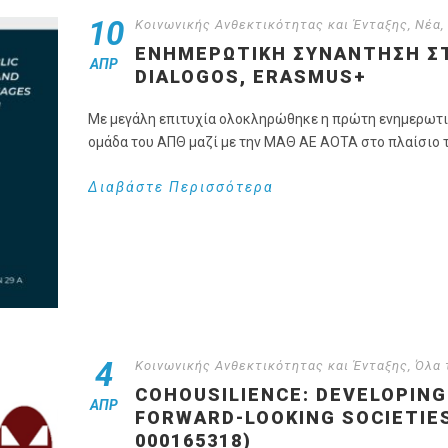
10
Κοινωνικής Ανθεκτικότητας και Ένταξης
,
Νέα
,
ΕΝΗΜΕΡΩΤΙΚΉ ΣΥΝΆΝΤΗΣΗ ΣΤ
ΑΠΡ
DIALOGOS, ERASMUS+
Με μεγάλη επιτυχία ολοκληρώθηκε η πρώτη ενημερωτι
ομάδα του ΑΠΘ μαζί με την ΜΑΘ ΑΕ ΑΟΤΑ στο πλαίσιο τ
Διαβάστε Περισσότερα
4
Κοινωνικής Ανθεκτικότητας και Ένταξης
,
Όλα 
COHOUSILIENCE: DEVELOPING
ΑΠΡ
FORWARD-LOOKING SOCIETIES 
000165318)