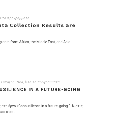
α τα προγράμματα
 𝗖𝗼𝗹𝗹𝗲𝗰𝘁𝗶𝗼𝗻 𝗥𝗲𝘀𝘂𝗹𝘁𝘀 𝗮𝗿𝗲
grants from Africa, the Middle East, and Asia.
 Ένταξης
,
Νέα
,
Όλα τα προγράμματα
SILIENCE IN A FUTURE-GOING
ο έργο «Cohousilience in a future-going EU» στις
α στις...