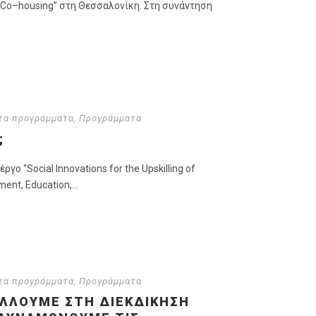
 Co–housing’’ στη Θεσσαλονίκη. Στη συνάντηση
τα προγράμματα
,
Προγράμματα
;
ο “Social Innovations for the Upskilling of
ent, Education,...
τα προγράμματα
,
Προγράμματα
ΆΛΛΟΥΜΕ ΣΤΗ ΔΙΕΚΔΊΚΗΣΗ