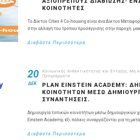
ΑΞΙΟΠΡΕΠΟΎΣ ΔΙΑΒΊΩΣΗΣ· Ε
ΚΟΙΝΌΤΗΤΕΣ
Το Δίκτυο Cities 4 Co-housing είναι ένα Δίκτυο Μετα
στην αλλαγή του τρόπου προσέγγισης στην παροχή μακ
Διαβάστε Περισσότερα
20
Κοινωνικής Ανθεκτικότητας και Ένταξης
,
Μη κ
Προγράμματα
ΔΕΚ
PLAN EINSTEIN ACADEMY: ΔΗ
ΚΟΙΝΟΤΉΤΩΝ ΜΈΣΩ ΔΗΜΙΟΥΡΓΙ
ΣΥΝΑΝΤΉΣΕΙΣ.
Δημιουργία τοπικών κοινοτήτων μέσω δημιουργικών χώ
Einstein Academy, έξι πόλεις συνεργάζονται για τη με
Διαβάστε Περισσότερα