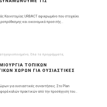
ΝΔΥΝΑΜΏΝΟΥΜΕ ΤΙΣ
φοράς Καινοτομίας URBACT αφιερωμένο που στοχεύει
ροπρόθεσμης και οικονομικά προσιτής...
ατηγοριοποιημένο
,
Όλα τα προγράμματα
,
ΜΙΟΥΡΓΊΑ ΤΟΠΙΚΏΝ
ΚΏΝ ΧΏΡΩΝ ΓΙΑ ΟΥΣΙΑΣΤΙΚΈΣ
ρων για ουσιαστικές συναντήσεις. Στο Plan
ταφορά καλών πρακτικών από την προσέγγιση του...