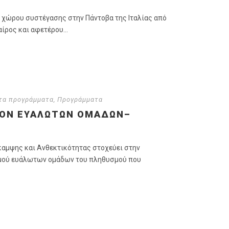
ς χώρου συστέγασης στην Πάντοβα της Ιταλίας από
ίρος και αφετέρου...
τα προγράμματα
,
Προγράμματα
ΈΟΝ ΕΥΆΛΩΤΩΝ ΟΜΆΔΩΝ–
καμψης και Ανθεκτικότητας στοχεύει στην
σμού ευάλωτων ομάδων του πληθυσμού που