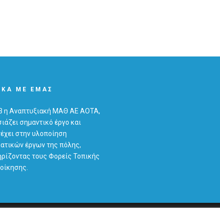
ΙΚΆ ΜΕ ΕΜΆΣ
3 η Αναπτυξιακή ΜΑΘ ΑΕ ΑΟΤΑ,
ιάζει σημαντικό έργο και
έχει στην υλοποίηση
ατικών έργων της πόλης,
ρίζοντας τους Φορείς Τοπικής
οίκησης.