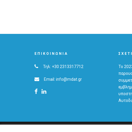
ΕΠΙΚΟΙΝΩΝΊΑ
ΣΧΕΤ
Τηλ: +30 2313317712
Το 202
παρουσ
Email: info@mdat.gr
συμμετ
εμβλημ
υποστη
Αυτοδι