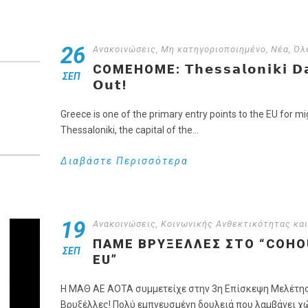
26
Ανακοινώσεις
,
Μη κατηγοριοποιημένο
,
Νέα
,
Όλ
COMEHOME: 𝗧𝗵𝗲𝘀𝘀𝗮𝗹𝗼𝗻𝗶𝗸𝗶 𝗗𝗮𝘁𝗮
ΣΕΠ
𝗢𝘂𝘁!
Greece is one of the primary entry points to the EU for mi
Thessaloniki, the capital of the...
Διαβάστε Περισσότερα
19
Ανακοινώσεις
,
Κοινωνικής Ανθεκτικότητας και
ΠΆΜΕ ΒΡΥΞΈΛΛΕΣ ΣΤΟ “COHOU
ΣΕΠ
EU”
H ΜΑΘ ΑΕ ΑΟΤΑ συμμετείχε στην 3η Επίσκεψη Μελέτης στ
Βρυξέλλες! Πολύ εμπνευσμένη δουλειά που λαμβάνει χώρ