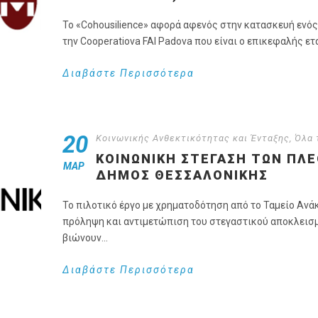
Το «Cohousilience» αφορά αφενός στην κατασκευή ενό
την Cooperatiova FAI Padova που είναι ο επικεφαλής ετα
Διαβάστε Περισσότερα
20
Κοινωνικής Ανθεκτικότητας και Ένταξης
,
Όλα 
ΚΟΙΝΩΝΙΚΉ ΣΤΈΓΑΣΗ ΤΩΝ ΠΛ
ΜΑΡ
ΔΉΜΟΣ ΘΕΣΣΑΛΟΝΊΚΗΣ
Το πιλοτικό έργο με χρηματοδότηση από το Ταμείο Ανά
πρόληψη και αντιμετώπιση του στεγαστικού αποκλει
βιώνουν...
Διαβάστε Περισσότερα