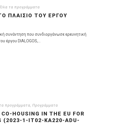
Όλα τα προγράμματα
Ο ΠΛΑΊΣΙΟ ΤΟΥ ΈΡΓΟΥ
κή συνάντηση που συνδιοργάνωσε ερευνητική
ου έργου DIALOGOS,...
τα προγράμματα
,
Προγράμματα
 CO-HOUSING IN THE EU FOR
(2023-1-IT02-KA220-ADU-