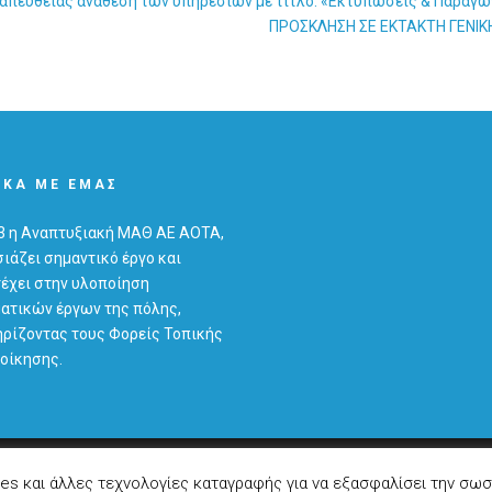
ευθείας ανάθεση των υπηρεσιών με τίτλο: «Εκτυπώσεις & Παραγω
ΠΡΟΣΚΛΗΣΗ ΣΕ EKTAKTH ΓΕΝΙΚ
ΙΚΆ ΜΕ ΕΜΆΣ
3 η Αναπτυξιακή ΜΑΘ ΑΕ ΑΟΤΑ,
ιάζει σημαντικό έργο και
έχει στην υλοποίηση
ατικών έργων της πόλης,
ρίζοντας τους Φορείς Τοπικής
οίκησης.
ies και άλλες τεχνολογίες καταγραφής για να εξασφαλίσει την σωσ