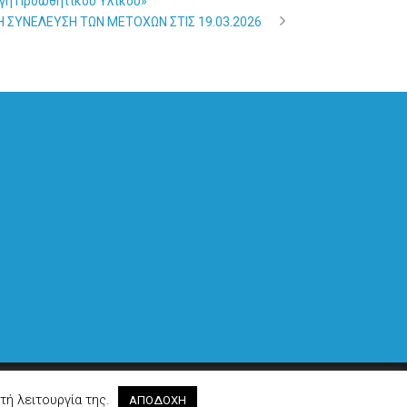
γή Προωθητικού Υλικού»
Η ΣΥΝΕΛΕΥΣΗ ΤΩΝ ΜΕΤΟΧΩΝ ΣΤΙΣ 19.03.2026
Made by
Cactus
τή λειτουργία της.
ΑΠΟΔΟΧΗ