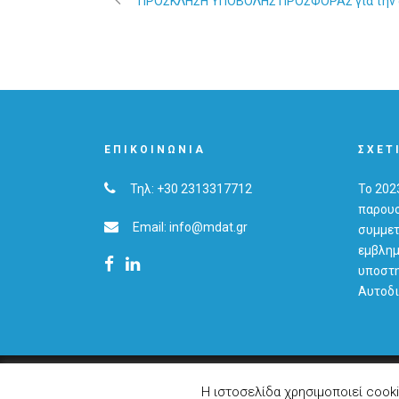
ΠΡΟΣΚΛΗΣΗ ΥΠΟΒΟΛΗΣ ΠΡΟΣΦΟΡΑΣ για την απ
ΕΠΙΚΟΙΝΩΝΊΑ
ΣΧΕΤ
Τηλ: +30 2313317712
Το 202
παρουσ
Email: info@mdat.gr
συμμετ
εμβλημ
υποστη
Αυτοδι
© 2019 Copyright MDAT S.A.
Η ιστοσελίδα χρησιμοποιεί cook