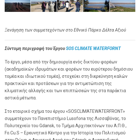
Ξενάγηση των συμμετεχόντων στο Εθνικό Πάρκο Δέλτα Αξιού
Σύντομη περιγραφή του Έργου
SOS
CLIMATE
WATERFORNT
Το έργο, μέσα από την δημιουργία ενός δικτύου φορέων
(ακαδημαϊκών ιδρυμάτων και φορέων του ευρύτερου δημόσιου
τομέα και ιδιωτικού τομέα), στοχεύει στη διερεύνηση καλών
πρακτικών και προτάσεων για την αντιμετώπιση της
κλιματικής αλλαγής και των επιπτώσεών της στα παράκτια
αστικά μέτωπα.
Στο εταιρικό σχήμα του έργου «SOSCLIMATEWATERFRONT»
συμμετέχουν το Πανεπιστήμιο Lusofona της Λισσαβόνας, το
Πολυτεχνείο του Gdansk, το Τμήμα Αρχιτεκτόνων του Α.Π.Θ.,
Fo.Cu.S – Ερευνητικό Κέντρο για την Ιστορία του Πολιτισμού