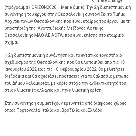
Climate Change
(πρόγραμμα HORIZON2020 – Marie Curie). Την 2
η
διεπιστημονική
συνάντηση του έργου στην Θεσσαλονίκη συντονίζει το Τμήμα
Αρχιτεκτόνων Θεσσαλονίκης που είναι εταίρος του έργου, με τη
υποστήριξη της Αναπτυξιακής Μείζονος Αστικής
Θεσσαλονίκης ΜΑΘ ΑΕ ΑΟΤΑ, που είναι επίσης στο εταιρικό
σχήμα.
Η 2
η
διεπιστημονική συνάντηση και το εντατικό εργαστήριο
σχεδιασμού της Θεσσαλονίκης που θα υλοποιηθεί από τις 10
Ιανουαρίου 2022 έως τις 10 Φεβρουαρίου 2022, θα μελετήσει
διεξοδικά και θα σχεδιάσει προτάσεις για το θαλάσσιο μέτωπο
του Δήμου Καλαμαριάς, με κύριο στόχο την ανθεκτικότητά του
στις κλιματικές αλλαγές και την κλιματική κρίση.
Στην συνάντηση συμμετέχουν ερευνητές από διάφορες χώρες
όπως Πορτογαλία, Ιταλία και Βραζιλία και Ελλάδα.