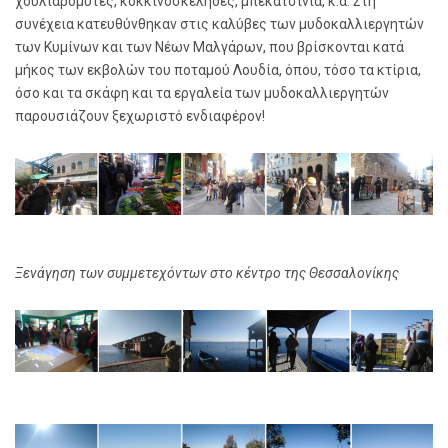
χουλιαρομύτες, κοκκινοσκέληδες, μπεκατσίνια, κ.ά. Στη
συνέχεια κατευθύνθηκαν στις καλύβες των μυδοκαλλιεργητών
των Κυμίνων και των Νέων Μαλγάρων, που βρίσκονται κατά
μήκος των εκβολών του ποταμού Λουδία, όπου, τόσο τα κτίρια,
όσο και τα σκάφη και τα εργαλεία των μυδοκαλλιεργητών
παρουσιάζουν ξεχωριστό ενδιαφέρον!
Ξενάγηση των συμμετεχόντων στο κέντρο της Θεσσαλονίκης