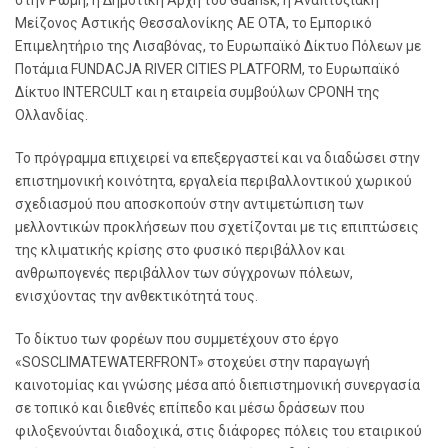
στην Ρώμη, η Δημοτική Αρχή του Gdansk, η Αναπτυξιακή
Μείζονος Αστικής Θεσσαλονίκης ΑΕ ΟΤΑ, το Εμπορικό
Επιμελητήριο της Λισαβόνας, το Ευρωπαϊκό Δίκτυο Πόλεων με
Ποτάμια FUNDACJA RIVER CITIES PLATFORM, το Ευρωπαϊκό
Δίκτυο INTERCULT και η εταιρεία συμβούλων CPONH της
Ολλανδίας.
Το πρόγραμμα επιχειρεί να επεξεργαστεί και να διαδώσει στην
επιστημονική κοινότητα, εργαλεία περιβαλλοντικού χωρικού
σχεδιασμού που αποσκοπούν στην αντιμετώπιση των
μελλοντικών προκλήσεων που σχετίζονται με τις επιπτώσεις
της κλιματικής κρίσης στο φυσικό περιβάλλον και
ανθρωπογενές περιβάλλον των σύγχρονων πόλεων,
ενισχύοντας την ανθεκτικότητά τους.
Το δίκτυο των φορέων που συμμετέχουν στο έργο
«SOSCLIMATEWATERFRONT» στοχεύει στην παραγωγή
καινοτομίας και γνώσης μέσα από διεπιστημονική συνεργασία
σε τοπικό και διεθνές επίπεδο και μέσω δράσεων που
φιλοξενούνται διαδοχικά, στις διάφορες πόλεις του εταιρικού