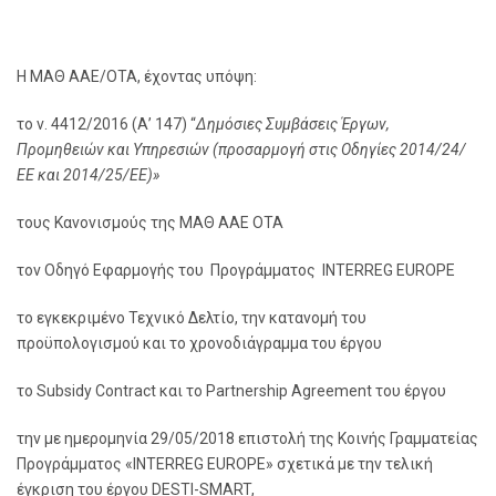
Η ΜΑΘ ΑΑΕ/ΟΤΑ, έχοντας υπόψη:
το ν. 4412/2016 (Α’ 147) “
Δημόσιες Συμβάσεις Έργων,
Προμηθειών και Υπηρεσιών (προσαρμογή στις Οδηγίες 2014/24/
ΕΕ και 2014/25/ΕΕ)»
τους Κανονισμούς της ΜΑΘ ΑΑΕ ΟΤΑ
τoν Οδηγό Εφαρμογής του Προγράμματος INTERREG EUROPE
το εγκεκριμένο Τεχνικό Δελτίο, την κατανομή του
προϋπολογισμού και το χρονοδιάγραμμα του έργου
το Subsidy Contract και το Partnership Agreement του έργου
την με ημερομηνία 29/05/2018 επιστολή της Κοινής Γραμματείας
Προγράμματος «INTERREG EUROPE» σχετικά με την τελική
έγκριση του έργου DESTΙ-SMART,