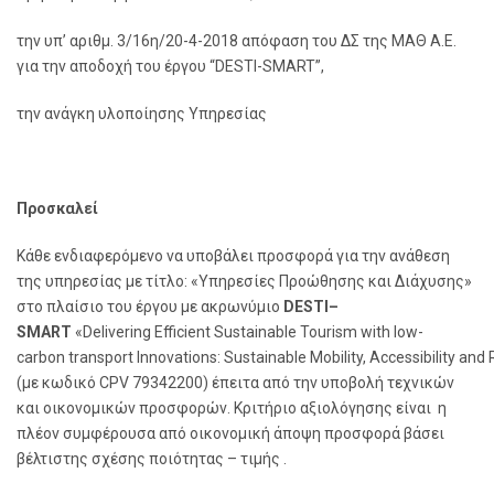
την υπ’ αριθμ. 3/16
η
/20-4-2018 απόφαση του ΔΣ της ΜΑΘ Α.Ε.
για την αποδοχή του έργου “DESTI-SMART”,
την ανάγκη υλοποίησης Υπηρεσίας
Προσκαλεί
Κάθε ενδιαφερόμενο να υποβάλει προσφορά για την ανάθεση
της υπηρεσίας με τίτλο: «Υπηρεσίες Προώθησης και Διάχυσης»
στο πλαίσιο του έργου με ακρωνύμιο
DESTI
–
SMART
«Delivering Efficient Sustainable Tourism with low-
carbon transport Innovations: Sustainable Mobility, Accessibility and
(με κωδικό CPV 79342200) έπειτα από την υποβολή τεχνικών
και οικονομικών προσφορών. Κριτήριο αξιολόγησης είναι η
πλέον συμφέρουσα από οικονομική άποψη προσφορά βάσει
βέλτιστης σχέσης ποιότητας – τιμής .