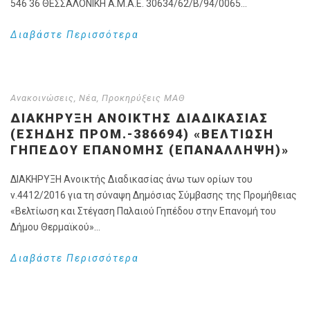
546 36 ΘΕΣΣΑΛΟΝΙΚΗ Α.Μ.Α.Ε. 30634/62/Β/94/0065...
Διαβάστε Περισσότερα
Ανακοινώσεις
,
Νέα
,
Προκηρύξεις ΜΑΘ
ΔΙΑΚΉΡΥΞΗ ΑΝΟΙΚΤΉΣ ΔΙΑΔΙΚΑΣΊΑΣ
(ΕΣΗΔΗΣ ΠΡΟΜ.-386694) «ΒΕΛΤΊΩΣΗ
ΓΗΠΈΔΟΥ ΕΠΑΝΟΜΉΣ (ΕΠΑΝΆΛΛΗΨΗ)»
ΔΙΑΚΗΡΥΞΗ Ανοικτής Διαδικασίας άνω των ορίων του
ν.4412/2016 για τη σύναψη Δημόσιας Σύμβασης της Προμήθειας
«Βελτίωση και Στέγαση Παλαιού Γηπέδου στην Επανομή του
Δήμου Θερμαϊκού»...
Διαβάστε Περισσότερα