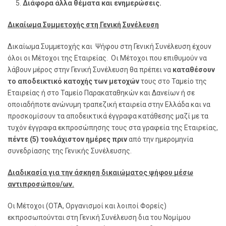
Διάφορα άλλα θέματα και ενημερώσεις.
Δικαίωμα Συμμετοχής στη Γενική Συνέλευση
Δικαίωμα Συμμετοχής και Ψήφου στη Γενική Συνέλευση έχουν
όλοι οι Μέτοχοι της Εταιρείας. Οι Μέτοχοι που επιθυμούν να
λάβουν μέρος στην Γενική Συνέλευση θα πρέπει να
καταθέσουν
το αποδεικτικό κατοχής των μετοχών
τους στο Ταμείο της
Εταιρείας ή στο Ταμείο Παρακαταθηκών και Δανείων ή σε
οποιαδήποτε ανώνυμη τραπεζική εταιρεία στην Ελλάδα και να
προσκομίσουν τα αποδεικτικά έγγραφα κατάθεσης μαζί με τα
τυχόν έγγραφα εκπροσώπησης τους στα γραφεία της Εταιρείας,
πέντε (5) τουλάχιστον ημέρες πριν
από την ημερομηνία
συνεδρίασης της Γενικής Συνέλευσης.
Διαδικασία για την άσκηση δικαιώματος ψήφου μέσω
αντιπροσώπου/ων.
Οι Μέτοχοι (ΟΤΑ, Οργανισμοί και λοιποί Φορείς)
εκπροσωπούνται στη Γενική Συνέλευση δια του Νομίμου