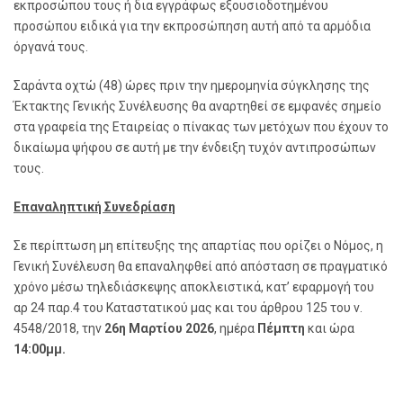
εκπροσώπου τους ή δια εγγράφως εξουσιοδοτημένου
προσώπου ειδικά για την εκπροσώπηση αυτή από τα αρμόδια
όργανά τους.
Σαράντα οχτώ (48) ώρες πριν την ημερομηνία σύγκλησης της
Έκτακτης Γενικής Συνέλευσης θα αναρτηθεί σε εμφανές σημείο
στα γραφεία της Εταιρείας ο πίνακας των μετόχων που έχουν το
δικαίωμα ψήφου σε αυτή με την ένδειξη τυχόν αντιπροσώπων
τους.
Επαναληπτική Συνεδρίαση
Σε περίπτωση μη επίτευξης της απαρτίας που ορίζει ο Νόμος, η
Γενική Συνέλευση θα επαναληφθεί από απόσταση σε πραγματικό
χρόνο μέσω τηλεδιάσκεψης αποκλειστικά, κατ’ εφαρμογή του
αρ 24 παρ.4 του Καταστατικού μας και του άρθρου 125 του ν.
4548/2018, την
26η Μαρτίου 2026
, ημέρα
Πέμπτη
και ώρα
14:00μμ.