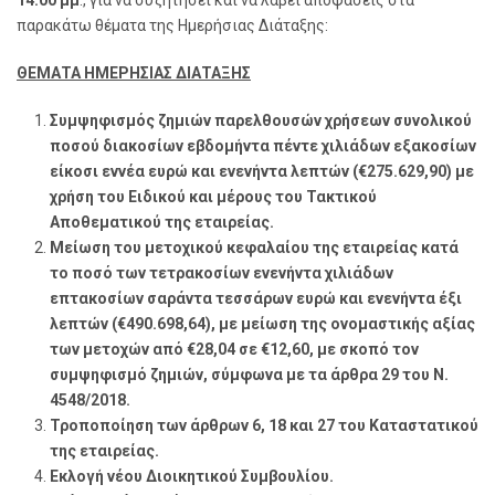
παρακάτω θέματα της Ημερήσιας Διάταξης:
ΘΕΜΑΤΑ ΗΜΕΡΗΣΙΑΣ ΔΙΑΤΑΞΗΣ
Συμψηφισμός ζημιών παρελθουσών χρήσεων συνολικού
ποσού διακοσίων εβδομήντα πέντε χιλιάδων εξακοσίων
είκοσι εννέα ευρώ και ενενήντα λεπτών (€275.629,90) με
χρήση του Ειδικού και μέρους του Τακτικού
Αποθεματικού της εταιρείας.
Μείωση του μετοχικού κεφαλαίου της εταιρείας κατά
το ποσό των τετρακοσίων ενενήντα χιλιάδων
επτακοσίων σαράντα τεσσάρων ευρώ και ενενήντα έξι
λεπτών (€490.698,64), με μείωση της ονομαστικής αξίας
των μετοχών από €28,04 σε €12,60, με σκοπό τον
συμψηφισμό ζημιών, σύμφωνα με τα άρθρα 29 του Ν.
4548/2018.
Τροποποίηση των άρθρων 6, 18 και 27 του Καταστατικού
της εταιρείας.
Εκλογή νέου Διοικητικού Συμβουλίου.