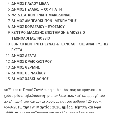
ΔΗΜΟΣ ΠΑΥΛΟΥ ΜΕΛΑ
ΔΗΜΟΣ ΠΥΛΑΙΑΣ – ΧΟΡΤΙΑΤΗ
Φο.Δ.Σ.Α. ΚΕΝΤΡΙΚΗΣ ΜΑΚΕΔΟΝΙΑΣ
ΔΗΜΟΣ ΑΜΠΕΛΟΚΗΠΩΝ -ΜΕΝΕΜΕΝΗΣ
ΔΗΜΟΣ ΚΟΡΔΕΛΙΟΥ – ΕΥΟΣΜΟΥ
ΚΕΝΤΡΟ ΔΙΑΔΟΣΗΣ ΕΠΙΣΤΗΜΩΝ & ΜΟΥΣΕΙΟ
ΤΕΧΝΟΛΟΓΙΑΣ/ NOESIS
ΕΘΝΙΚΟ ΚΕΝΤΡΟ ΕΡΕΥΝΑΣ &ΤΕΧΝΟΛΟΓΙΚΗΣ ΑΝΑΠΤΥΞΗΣ/
ΕΚΕΤΑ
ΔΗΜΟΣ ΔΕΛΤΑ
ΔΗΜΟΣ ΩΡΑΙΟΚΑΣΤΡΟΥ
ΔΗΜΟΣ ΘΕΡΜΗΣ
ΔΗΜΟΣ ΘΕΡΜΑΪΚΟΥ
ΔΗΜΟΣ ΧΑΛΚΗΔΟΝΟΣ
σε Έκτακτη Γενική Συνέλευση από απόσταση σε πραγματικό
χρόνο μέσω τηλεδιάσκεψης αποκλειστικά, κατ’ εφαρμογή του
αρ 24 παρ.4 του Καταστατικού μας και του άρθρου 125 του ν.
4548/2018,
την 19
η
Μαρτίου 2026, ημέρα Πέμπτη και ώρα
14:00 μμ
., για να συζητήσει και να λάβει αποφάσεις στα