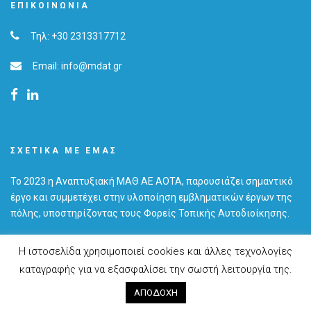
ΕΠΙΚΟΙΝΩΝΊΑ
Τηλ: +30 2313317712
Email: info@mdat.gr
ΣΧΕΤΙΚΆ ΜΕ ΕΜΆΣ
Το 2023 η Αναπτυξιακή ΜΑΘ ΑΕ ΑΟΤΑ, παρουσιάζει σημαντικό
έργο και συμμετέχει στην υλοποίηση εμβληματικών έργων της
πόλης, υποστηρίζοντας τους Φορείς Τοπικής Αυτοδιοίκησης.
Η ιστοσελίδα χρησιμοποιεί cookies και άλλες τεχνολογίες
καταγραφής για να εξασφαλίσει την σωστή λειτουργία της.
© 2019 Copyright MDAT S.A.
Made by
Cactus
ΑΠΟΔΟΧΗ