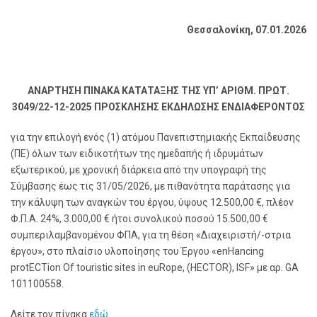
Θεσσαλονίκη, 07.01.2026
ΑΝΑΡΤΗΣΗ ΠΙΝΑΚΑ ΚΑΤΑΤΑΞΗΣ ΤΗΣ ΥΠ’ ΑΡΙΘΜ. ΠΡΩΤ.
3049/22-12-2025 ΠΡΟΣΚΛΗΣΗΣ ΕΚΔΗΛΩΣΗΣ ΕΝΔΙΑΦΕΡΟΝΤΟΣ
για την επιλογή ενός (1) ατόμου Πανεπιστημιακής Εκπαίδευσης
(ΠΕ) όλων των ειδικοτήτων της ημεδαπής ή ιδρυμάτων
εξωτερικού, με χρονική διάρκεια από την υπογραφή της
Σύμβασης έως τις 31/05/2026, με πιθανότητα παράτασης για
την κάλυψη των αναγκών του έργου, ύψους 12.500,00 €, πλέον
Φ.Π.Α. 24%, 3.000,00 € ήτοι συνολικού ποσού 15.500,00 €
συμπεριλαμβανομένου ΦΠΑ, για τη θέση «Διαχειριστή/-στρια
έργου», στο πλαίσιο υλοποίησης του Έργου «enHancing
protECTion Of touristic sites in euRope, (HECTOR), ISF» με αρ. GA
101100558.
Δείτε τον πίνακα
εδώ