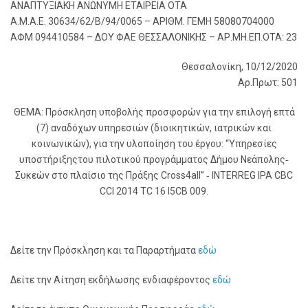
ΑΝΑΠΤΥΞΙΑΚΗ ΑΝΩΝΥΜΗ ΕΤΑΙΡΕΙΑ ΟΤΑ
Α.Μ.Α.Ε. 30634/62/Β/94/0065 – ΑΡΙΘΜ. ΓΕΜΗ 58080704000
ΑΦΜ 094410584 – ΔΟΥ ΦΑΕ ΘΕΣΣΑΛΟΝΙΚΗΣ – ΑΡ.ΜΗ.ΕΠ.ΟΤΑ: 23
Θεσσαλονίκη, 10/12/2020
Αρ.Πρωτ: 501
ΘΕΜΑ: Πρόσκληση υποβολής προσφορών για την επιλογή επτά
(7) αναδόχων υπηρεσιών (διοικητικών, ιατρικών και
κοινωνικών), για την υλοποίηση του έργου: “Υπηρεσίες
υποστήριξηςτου πιλοτικού προγράμματος Δήμου Νεάπολης‐
Συκεών στο πλαίσιο της Πράξης Cross4all” ‐ INTERREG IPA CBC
CCI 2014 TC 16 I5CB 009.
Δείτε την Πρόσκληση και τα Παραρτήματα
εδώ
Δείτε την Αίτηση εκδήλωσης ενδιαφέροντος
εδώ