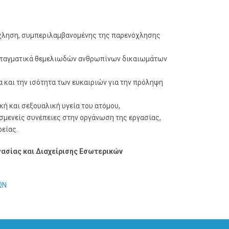
νόχληση, συμπεριλαμβανομένης της παρενόχλησης
συνταγματικά θεμελιωδών ανθρωπίνων δικαιωμάτων
 και την ισότητα των ευκαιριών για την πρόληψη
κή και σεξουαλική υγεία του ατόμου,
υσμενείς συνέπειες στην οργάνωση της εργασίας,
ρείας.
γασίας και Διαχείρισης Εσωτερικών
ΩΝ