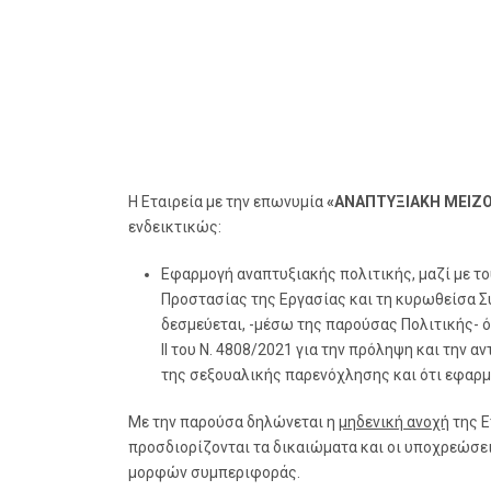
Η Εταιρεία με την επωνυμία
«ΑΝΑΠΤΥΞΙΑΚΗ ΜΕΙΖΟ
ενδεικτικώς:
Εφαρμογή αναπτυξιακής πολιτικής, μαζί με τ
Προστασίας της Εργασίας και τη κυρωθείσα Σ
δεσμεύεται, -μέσω της παρούσας Πολιτικής- ό
ΙΙ του Ν. 4808/2021 για την πρόληψη και την
της σεξουαλικής παρενόχλησης και ότι εφαρμ
Με την παρούσα δηλώνεται η
μηδενική ανοχή
της Ε
προσδιορίζονται τα δικαιώματα και οι υποχρεώσει
μορφών συμπεριφοράς.